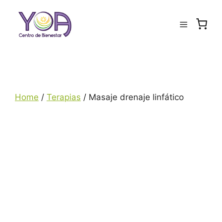
Saltar
al
Menú
contenido
Home
/
Terapias
/ Masaje drenaje linfático